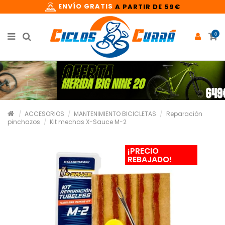
ENVÍO GRATIS
A PARTIR DE 59€
0
ACCESORIOS
MANTENIMIENTO BICICLETAS
Reparación
pinchazos
Kit mechas X-Sauce M-2
¡PRECIO
REBAJADO!