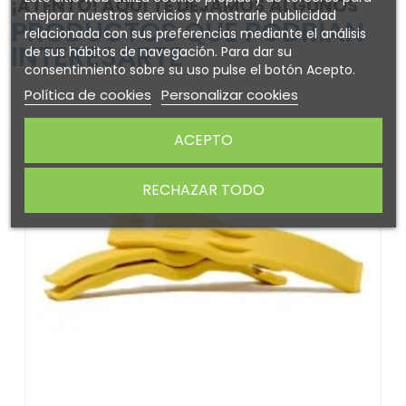
¡ATENTO! AQUÍ TE DEJAMOS ALGUNOS
mejorar nuestros servicios y mostrarle publicidad
PRODUCTOS QUE PODRÍAN
relacionada con sus preferencias mediante el análisis
INTERESARTE
de sus hábitos de navegación. Para dar su
consentimiento sobre su uso pulse el botón Acepto.
Política de cookies
Personalizar cookies
ACEPTO
RECHAZAR TODO