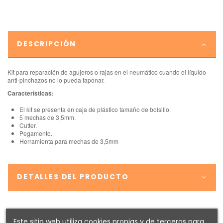
DESCRIPCIÓN
Kit para reparación de agujeros o rajas en el neumático cuando el líquido
anti-pinchazos no lo pueda taponar.
Características:
El kit se presenta en caja de plástico tamaño de bolsillo.
5 mechas de 3,5mm.
Cutter.
Pegamento.
Herramienta para mechas de 3,5mm
DETALLES DEL PRODUCTO
Este sitio web utiliza cookies propias y de terceros para