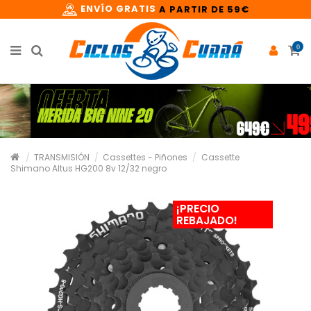
ENVÍO GRATIS
A PARTIR DE 59€
0
TRANSMISIÓN
Cassettes - Piñones
Cassette
Shimano Altus HG200 8v 12/32 negro
¡PRECIO
REBAJADO!