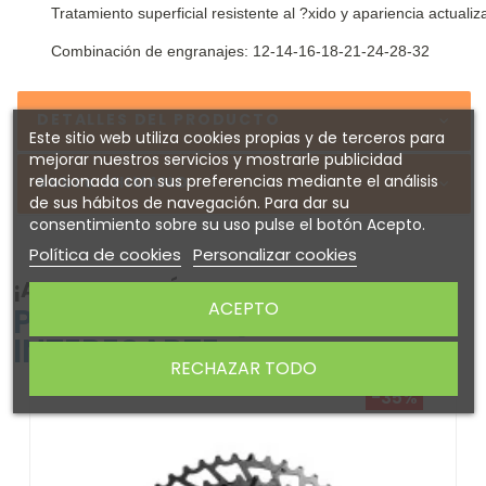
Tratamiento superficial resistente al ?xido y apariencia actual
Combinación de engranajes: 12-14-16-18-21-24-28-32
DETALLES DEL PRODUCTO
Este sitio web utiliza cookies propias y de terceros para
mejorar nuestros servicios y mostrarle publicidad
relacionada con sus preferencias mediante el análisis
Sobre SHIMANO
de sus hábitos de navegación. Para dar su
consentimiento sobre su uso pulse el botón Acepto.
Política de cookies
Personalizar cookies
¡ATENTO! AQUÍ TE DEJAMOS ALGUNOS
ACEPTO
PRODUCTOS QUE PODRÍAN
INTERESARTE
RECHAZAR TODO
-35%