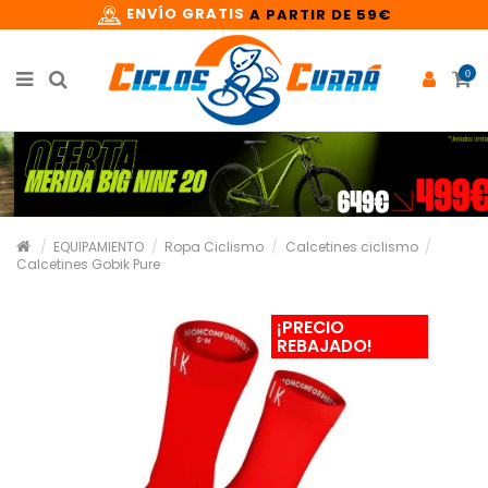
ENVÍO GRATIS
A PARTIR DE 59€
0
EQUIPAMIENTO
Ropa Ciclismo
Calcetines ciclismo
Calcetines Gobik Pure
¡PRECIO
REBAJADO!