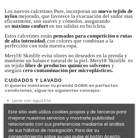
Los nuevos calcetines Pure, incorporan un
nuevo tejido de
nylon
mejorado, que favorece la evacuación del sudor mas
eficazmente, son suaves y cómodos, asegurando
un
máximo confort
en tus salidas en bicicleta.
Estos calcetines están
pensados para competición o rutas
de alta intensidad
, con colores que combinan a la
perfección con toda nuestra ropa.
Meryl® Skinlife evita olores no deseados en la prenda y
mantiene un balance natural de la piel. Meryl® Skinlife es
un tejido
libre de productos químicos solventes
y
asegura
cero contaminación por microplásticos.
*
CUIDADOS Y LAVADO
Si quieres mantener tu prenda GOBIK en perfectas
condiciones, sigue los siguientes consejos:
Lavar con agua fría.
No dejar la prenda en remojo.
No retorcer la prenda para escurrirla.
Este sitio web utiliza cookies propias y de terceros para
Utilizar detergentes neutros y no utilizar suavizantes.
mejorar nuestros servicios y mostrarle publicidad
Secar la prenda al revés y a la sombra.
relacionada con sus preferencias mediante el análisis
No planchar. No lavar en seco.
de sus hábitos de navegación. Para dar su
El roce de la cremallera, velcros, accesorios, con ciertos
tejidos puede ocasionar un efecto peeling durante su uso
consentimiento sobre su uso pulse el botón Acepto.