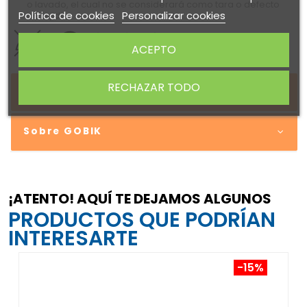
o lavado, el cual no se considerará como tara o defecto
Política de cookies
Personalizar cookies
de tejido.
ACEPTO
RECHAZAR TODO
DETALLES DEL PRODUCTO
Sobre GOBIK
¡ATENTO! AQUÍ TE DEJAMOS ALGUNOS
PRODUCTOS QUE PODRÍAN
INTERESARTE
-15%