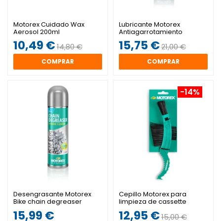
Motorex Cuidado Wax
Lubricante Motorex
Aerosol 200ml
Antiagarrotamiento
Aerosol 300ml
10,49 €
15,75 €
14,80 €
21,00 €
COMPRAR
COMPRAR
-14%
Desengrasante Motorex
Cepillo Motorex para
Bike chain degreaser
limpieza de cassette
aerosol 500ml
15,99 €
12,95 €
15,00 €