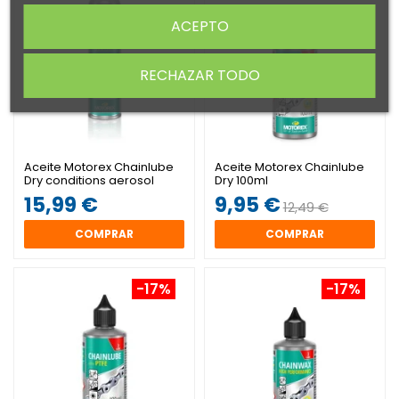
ACEPTO
RECHAZAR TODO
Aceite Motorex Chainlube
Aceite Motorex Chainlube
Dry conditions aerosol
Dry 100ml
300ml
15,99 €
9,95 €
12,49 €
COMPRAR
COMPRAR
-17%
-17%