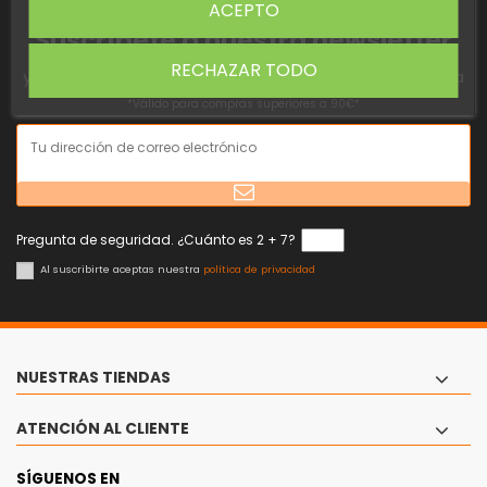
ACEPTO
Suscríbete a nuestra newsletter
RECHAZAR TODO
y consigue un descuento de 5€ en tu primera compra
*Válido para compras superiores a 90€*
Pregunta de seguridad. ¿Cuánto es 2 + 7?
Al suscribirte aceptas nuestra
política de privacidad
NUESTRAS TIENDAS
ATENCIÓN AL CLIENTE
SÍGUENOS EN