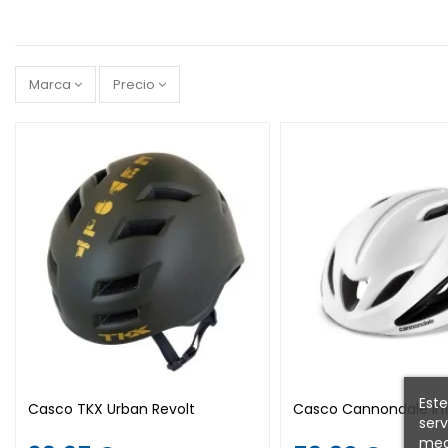
Marca
Precio
Este
Casco TKX Urban Revolt
Casco Cannondale In
serv
medi