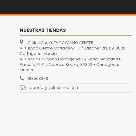
NUESTRAS TIENDAS
Ciclos Currá, THE CYCLING CENTER.
► Tienda Centro Cartagena : C/ Jabonerías, 69, 30201 -
Cartagena, Murcia
► Tienda Polígono Cartagena: C/ Sofía, Manzana 6,
Parcela 16, P. I. Cabezo Beaza, 30353 - Cartagena,
Murcia
968503859
soporte@cicloscurra.com