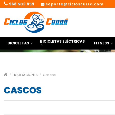
968 503 859
soporte@cicloscurra.com
BICICLETAS ELÉCTRICAS
BICICLETAS
FITNESS
LIQUIDACIONES
Cascos
CASCOS