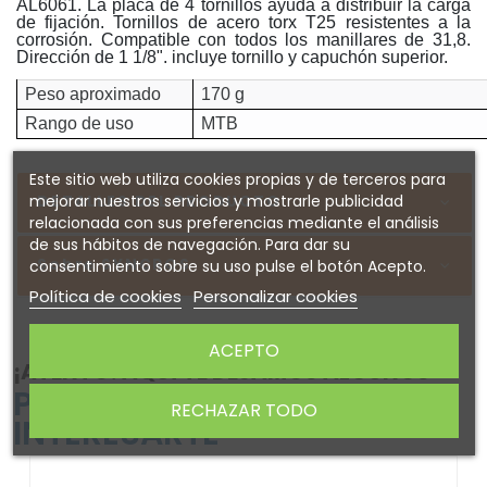
AL6061. La placa de 4 tornillos ayuda a distribuir la carga
de fijación. Tornillos de acero torx T25 resistentes a la
corrosión. Compatible con todos los manillares de 31,8.
Dirección de 1 1/8". incluye tornillo y capuchón superior.
Peso aproximado
170 g
Rango de uso
MTB
Este sitio web utiliza cookies propias y de terceros para
mejorar nuestros servicios y mostrarle publicidad
DETALLES DEL PRODUCTO
relacionada con sus preferencias mediante el análisis
de sus hábitos de navegación. Para dar su
Sobre SYNCROS
consentimiento sobre su uso pulse el botón Acepto.
Política de cookies
Personalizar cookies
ACEPTO
¡ATENTO! AQUÍ TE DEJAMOS ALGUNOS
PRODUCTOS QUE PODRÍAN
RECHAZAR TODO
INTERESARTE