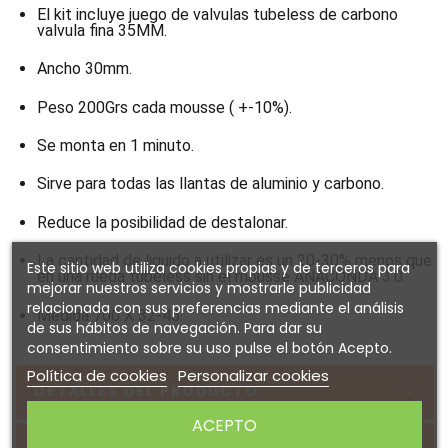
El kit incluye juego de valvulas tubeless de carbono
valvula fina 35MM.
Ancho 30mm.
Peso 200Grs cada mousse ( +-10%).
Se monta en 1 minuto.
Sirve para todas las llantas de aluminio y carbono.
Reduce la posibilidad de destalonar.
La cantidad de liquido a utilizar es un 20-30% menos que
Este sitio web utiliza cookies propias y de terceros para
en una rueda tubeless sin el mousse ANACONDA 3.0.
mejorar nuestros servicios y mostrarle publicidad
relacionada con sus preferencias mediante el análisis
Medida 700 X 32-45.
de sus hábitos de navegación. Para dar su
consentimiento sobre su uso pulse el botón Acepto.
Política de cookies
Personalizar cookies
DETALLES DEL PRODUCTO
ACEPTO