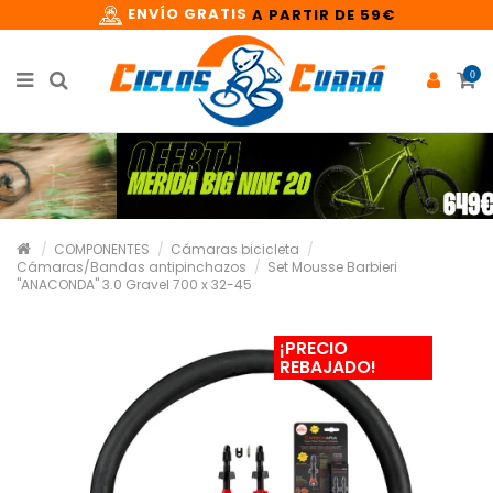
ENVÍO GRATIS
A PARTIR DE 59€
0
COMPONENTES
Cámaras bicicleta
Cámaras/Bandas antipinchazos
Set Mousse Barbieri
"ANACONDA" 3.0 Gravel 700 x 32-45
¡PRECIO
REBAJADO!