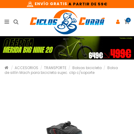
ENVÍO GRATIS
A PARTIR DE 59€
0
ACCESORIOS
TRANSPORTE
Bolsas bicicleta
Bolsa
de sillín Mach para bicicleta sujec. clip c/soporte