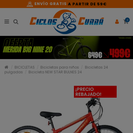
ENVÍO GRATIS
A PARTIR DE 59€
0
BICICLETAS
Bicicletas para niños
Bicicletas 24
pulgadas
Bicicleta NEW STAR BULNES 24
¡PRECIO
REBAJADO!