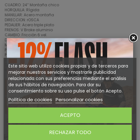
CUADRO: 24” Montaña chico
HORQUILLA: Rígida
MANILLAR: Acero montaña
DIRECCION: rOSCA
PEDALIER: Acero triple plato
FRENOS: V Brake aluminio
CAMBIO: Fricción 6 vel.
DESVIADOR: Fricción
MANDOS: Rotativos 18 v
PIÑON: 6 velocidades fricción
POTENCIA: MTB
TIJA SILLIN: Acero cierre rápido
CUBIERTAS: 24 x 1,90
Este sitio web utiliza cookies propias y de terceros para
RUEDAS: Aluminio cierre rápido
mejorar nuestros servicios y mostrarle publicidad
relacionada con sus preferencias mediante el análisis
de sus hábitos de navegación. Para dar su
DETALLES DEL PRODUCTO
consentimiento sobre su uso pulse el botón Acepto.
Política de cookies
Personalizar cookies
Sobre NEW STAR
ACEPTO
RECHAZAR TODO
¡ATENTO! AQUÍ TE DEJAMOS ALGUNOS