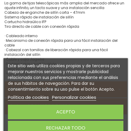
La gama de tijas telescópicas más amplia del mercado ofrece un
ajuste infinito, un tacto suave y una instalación sencilla
Cabeza de enganche de sillín corta – 47mm
Sistema rápido de instalación de sillín
Cartucho hidraúlico IFP
Tiro directo de cable con conexión rápida
· Cableado interno
· Mecanismo de conexión rápida para una fácil instalación del
cable
· Cabezal con tornillos de liberación rápida para una fácil
instalación del sillín
· Cable y caja Jagwire
· Rodamientos igus® LL-glide
Este sitio web utiliza cookies propias y de terceros para
· Sellado Trelleborg®
mejorar nuestros servicios y mostrarle publicidad
· 4 años de garantía
relacionada con sus preferencias mediante el análisis
de sus hábitos de navegación. Para dar su
DETALLES DEL PRODUCTO
consentimiento sobre su uso pulse el botón Acepto.
Política de cookies
Personalizar cookies
Sobre CRANKBROTHERS
ACEPTO
RECHAZAR TODO