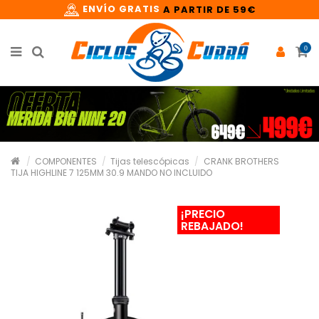
ENVÍO GRATIS
A PARTIR DE 59€
0
COMPONENTES
Tijas telescópicas
CRANK BROTHERS
TIJA HIGHLINE 7 125MM 30.9 MANDO NO INCLUIDO
¡PRECIO
REBAJADO!