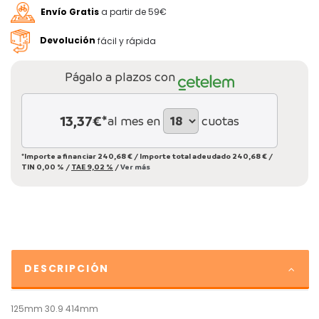
Envío Gratis
a partir de 59€
Devolución
fácil y rápida
Págalo a plazos con
13,37
€*
al mes en
cuotas
*Importe a financiar
240,68 €
/
Importe total adeudado
240,68 €
/
TIN
0,00 %
/
TAE
9,02 %
/
Ver más
DESCRIPCIÓN
125mm 30.9 414mm